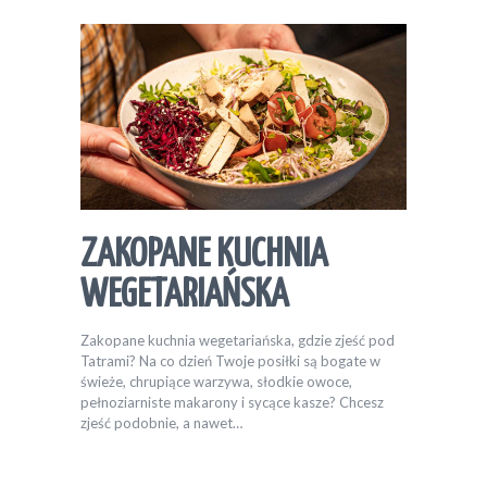
ZAKOPANE KUCHNIA
WEGETARIAŃSKA
Zakopane kuchnia wegetariańska, gdzie zjeść pod
Tatrami? Na co dzień Twoje posiłki są bogate w
świeże, chrupiące warzywa, słodkie owoce,
pełnoziarniste makarony i sycące kasze? Chcesz
zjeść podobnie, a nawet…