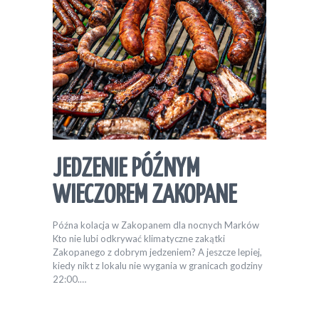
JEDZENIE PÓŹNYM
WIECZOREM ZAKOPANE
Późna kolacja w Zakopanem dla nocnych Marków
Kto nie lubi odkrywać klimatyczne zakątki
Zakopanego z dobrym jedzeniem? A jeszcze lepiej,
kiedy nikt z lokalu nie wygania w granicach godziny
22:00.…