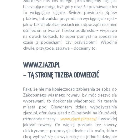
zauroczyć nas coś innego, przekonujemy się, jak
fascynujące mogą być góry oraz że poznawanie ich
to wciągające zajęcie. Świeże powietrze, śpiew
ptaków, tatrzańska przyroda na wyciągnięcie ręki –
jak w takich okolicznościach nie odpocząć i nie mieć
uśmiechu na twarz? Trzeba podkreślić – wyprawa
na dwóch kółkach, to super pomysł na spędzanie
czasu z pociechami, czy przyjaciółmi. Wspólne
chwile, przygoda, zabawa – doceńmy to.
WWW.ZJAZD.PL
– TĄ STRONĘ TRZEBA ODWIEDZIĆ
Fakt, że nie ma konieczności zabierania ze sobą do
Zakopanego własnego roweru, by móc cieszyć się
wyprawami, to doskonała wiadomość. Na terenie
miasta pod Giewontem działa wypożyczalnia
zjazd.pl, oferująca zjazd z Gubałówki na Krupówki,
różnorodne trasy –
www.zjazd.pl/trasy/
i wysokiej
jakości rowery. Co więcej, posiada też rowery
elektryczne – propozycja idealna dla osób, które
chcą wybrać się na wycieczkę na jednośladzie, ale