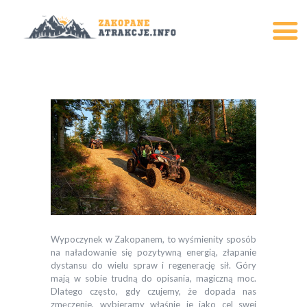
ATRAKCJE
NOCLEGI W ZAKOPANEM
BLOG
Wypoczynek w Zakopanem, to wyśmienity sposób
na naładowanie się pozytywną energią, złapanie
dystansu do wielu spraw i regenerację sił. Góry
mają w sobie trudną do opisania, magiczną moc.
Dlatego często, gdy czujemy, że dopada nas
zmęczenie, wybieramy właśnie je jako cel swej