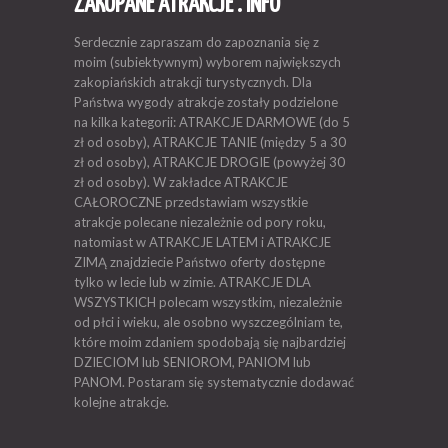
ZAKOPANE ATRAKCJE . INFO
Serdecznie zapraszam do zapoznania się z
moim (subiektywnym) wyborem największych
zakopiańskich atrakcji turystycznych. Dla
Państwa wygody atrakcje zostały podzielone
na kilka kategorii: ATRAKCJE DARMOWE (do 5
zł od osoby), ATRAKCJE TANIE (między 5 a 30
zł od osoby), ATRAKCJE DROGIE (powyżej 30
zł od osoby). W zakładce ATRAKCJE
CAŁOROCZNE przedstawiam wszystkie
atrakcje polecane niezależnie od pory roku,
natomiast w ATRAKCJE LATEM i ATRAKCJE
ZIMĄ znajdziecie Państwo oferty dostępne
tylko w lecie lub w zimie. ATRAKCJE DLA
WSZYSTKICH polecam wszystkim, niezależnie
od płci i wieku, ale osobno wyszczególniam te,
które moim zdaniem spodobają się najbardziej
DZIECIOM lub SENIOROM, PANIOM lub
PANOM. Postaram się systematycznie dodawać
kolejne atrakcje.